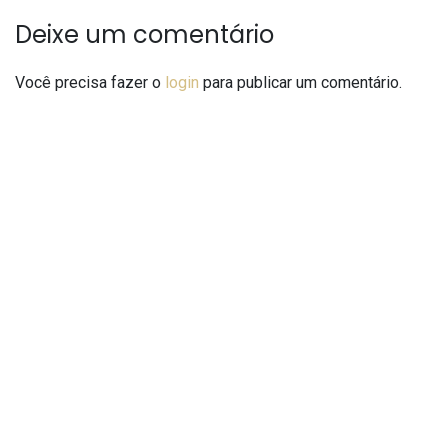
Deixe um comentário
Você precisa fazer o
login
para publicar um comentário.
Pesquisar
Pesquisar
Recent Posts
Hello world!
cache
New York Fashion Week
Milan Fashion Week