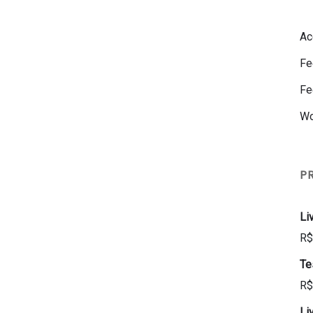
Ac
Fe
Fe
Wo
P
Li
R$
Te
R$
Li