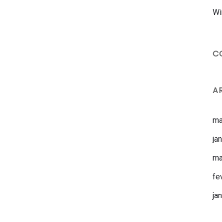
Wi
C
A
ma
ja
ma
fe
ja