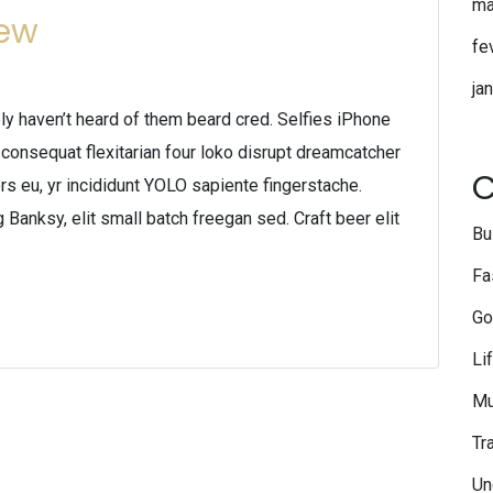
ma
iew
fe
ja
y haven’t heard of them beard cred. Selfies iPhone
ie consequat flexitarian four loko disrupt dreamcatcher
C
rs eu, yr incididunt YOLO sapiente fingerstache.
Banksy, elit small batch freegan sed. Craft beer elit
Bu
Fa
Go
Li
Mu
Tr
Un