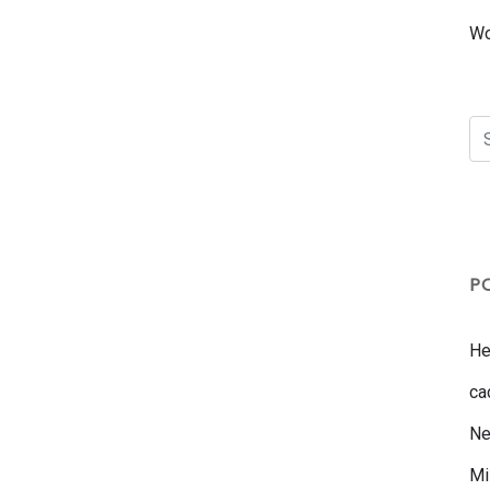
W
P
He
ca
Ne
Mi