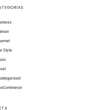
ATEGORIAS
siness
shion
urmet
fe Style
sic
avel
categorized
ooCommerce
ETA