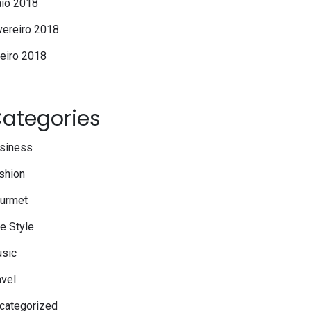
io 2018
vereiro 2018
neiro 2018
ategories
siness
shion
urmet
fe Style
sic
avel
categorized