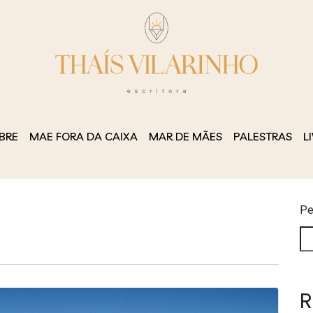
BRE
MAE FORA DA CAIXA
MAR DE MÃES
PALESTRAS
L
Pe
R