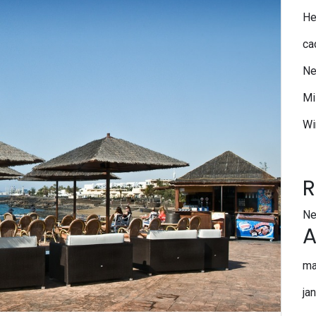
He
ca
Ne
Mi
Wi
R
Ne
A
ma
ja