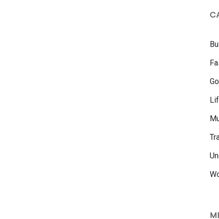
C
Bu
Fa
Go
Li
Mu
Tr
Un
W
M