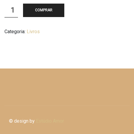
Livro
COMPRAR
–
Agora
Categoria:
Livros
Sou
Irmão
Mais
Velho
quantidade
© design by
Estúdio Amor