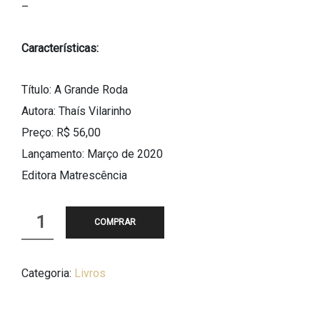
–
Características:
Título: A Grande Roda
Autora: Thaís Vilarinho
Preço: R$ 56,00
Lançamento: Março de 2020
Editora Matrescência
Livro
COMPRAR
-
A
Categoria:
Livros
grande
Roda